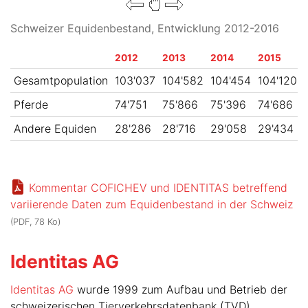
Schweizer Equidenbestand, Entwicklung 2012-2016
2012
2013
2014
2015
Gesamtpopulation
103'037
104'582
104'454
104'120
Pferde
74'751
75'866
75'396
74'686
Andere Equiden
28'286
28'716
29'058
29'434
Kommentar COFICHEV und IDENTITAS betreffend
variierende Daten zum Equidenbestand in der Schweiz
(PDF, 78 Ko)
Identitas AG
Identitas AG
wurde 1999 zum Aufbau und Betrieb der
schweizerischen Tierverkehrsdatenbank (TVD)