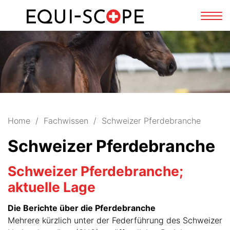
FR
DE
Navi
zeig
Home
Fachwissen
Schweizer Pferdebranche
Schweizer Pferdebranche
Schweizer Pferdebranche;
aktuelle Lage
Die Berichte über die Pferdebranche
Mehrere kürzlich unter der Federführung des Schweizer