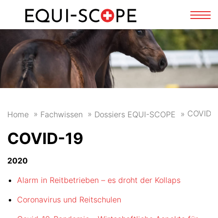
FR
DE
Navi
zeig
COVID-
Home
Fachwissen
Dossiers EQUI-SCOPE
COVID-19
2020
Alarm in Reitbetrieben – es droht der Kollaps
Coronavirus und Reitschulen