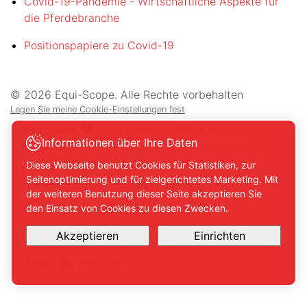
Covid-19-Pandemie - Wirtschaftliche Aspekte für
die Pferdebranche
Positionspapiere zu Covid-19
© 2026 Equi-Scope. Alle Rechte vorbehalten
Legen Sie meine Cookie-Einstellungen fest
Created with
by
Artionet
-
Generated with
Informationen über Ihre Daten
IceCube2.Net
Diese Webseite benutzt Cookies für Statistiken, zur
Seitenoptimierung und für zielgerichtetes Marketing. Mit
der weiteren Benutzung dieser Seite akzeptieren Sie
den Einsatz von Cookies zu diesen Zwecken.
Akzeptieren
Einrichten
Lesen Sie hier mehr