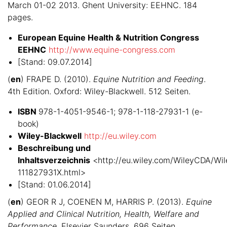
March 01-02 2013. Ghent University: EEHNC. 184
pages.
European Equine Health & Nutrition Congress
EEHNC
http://www.equine-congress.com
[Stand: 09.07.2014]
(
en
) FRAPE D. (2010).
Equine Nutrition and Feeding
.
4th Edition. Oxford: Wiley-Blackwell. 512 Seiten.
ISBN
978-1-4051-9546-1; 978-1-118-27931-1 (e-
book)
Wiley-Blackwell
http://eu.wiley.com
Beschreibung und
Inhaltsverzeichnis
<http://eu.wiley.com/WileyCDA/Wil
111827931X.html>
[Stand: 01.06.2014]
(
en
) GEOR R J, COENEN M, HARRIS P. (2013).
Equine
Applied and Clinical Nutrition, Health, Welfare and
Performance.
Elsevier Saunders. 696 Seiten.