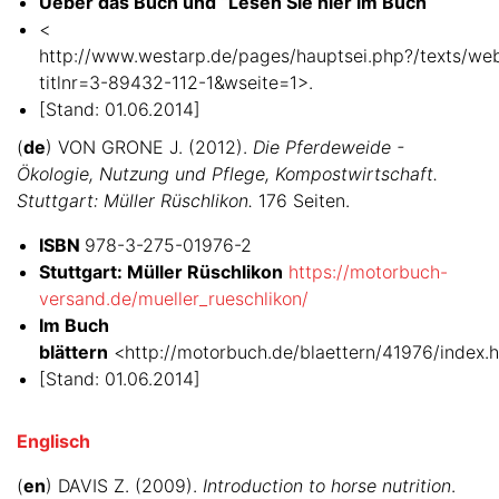
Üeber das Buch und “Lesen Sie hier im Buch
<
http://www.westarp.de/pages/hauptsei.php?/texts/we
titlnr=3-89432-112-1&wseite=1>.
[Stand: 01.06.2014]
(
de
) VON GRONE J. (2012).
Die Pferdeweide -
Ökologie, Nutzung und Pflege, Kompostwirtschaft.
Stuttgart: Müller Rüschlikon.
176 Seiten.
ISBN
978-3-275-01976-2
Stuttgart: Müller Rüschlikon
https://motorbuch-
versand.de/mueller_rueschlikon/
Im Buch
blättern
<http://motorbuch.de/blaettern/41976/index.h
[Stand: 01.06.2014]
Englisch
(
en
) DAVIS Z. (2009).
Introduction to horse nutrition
.