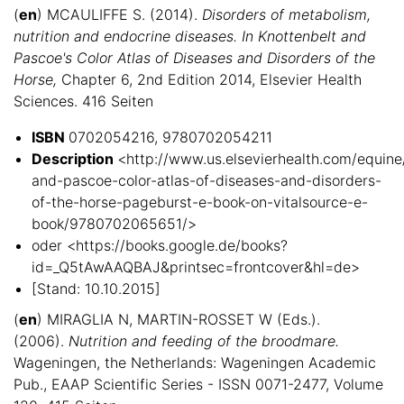
(
en
) MCAULIFFE S. (2014).
Disorders of metabolism,
nutrition and endocrine diseases. In Knottenbelt and
Pascoe's Color Atlas of Diseases and Disorders of the
Horse,
Chapter 6, 2nd Edition 2014, Elsevier Health
Sciences. 416 Seiten
ISBN
0702054216, 9780702054211
Description
<http://www.us.elsevierhealth.com/equine
and-pascoe-color-atlas-of-diseases-and-disorders-
of-the-horse-pageburst-e-book-on-vitalsource-e-
book/9780702065651/>
oder <https://books.google.de/books?
id=_Q5tAwAAQBAJ&printsec=frontcover&hl=de>
[Stand: 10.10.2015]
(
en
) MIRAGLIA N, MARTIN-ROSSET W (Eds.).
(2006).
Nutrition and feeding of the broodmare.
Wageningen, the Netherlands: Wageningen Academic
Pub., EAAP Scientific Series - ISSN 0071-2477, Volume