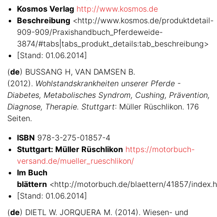
Kosmos Verlag
http://www.kosmos.de
Beschreibung
<http://www.kosmos.de/produktdetail-
909-909/Praxishandbuch_Pferdeweide-
3874/#tabs|tabs_produkt_details:tab_beschreibung>
[Stand: 01.06.2014]
(
de
) BUSSANG H, VAN DAMSEN B.
(2012).
Wohlstandskrankheiten unserer Pferde -
Diabetes, Metabolisches Syndrom, Cushing, Prävention,
Diagnose, Therapie. Stuttgart
: Müller Rüschlikon. 176
Seiten.
ISBN
978-3-275-01857-4
Stuttgart: Müller Rüschlikon
https://motorbuch-
versand.de/mueller_rueschlikon/
Im Buch
blättern
<http://motorbuch.de/blaettern/41857/index.h
[Stand: 01.06.2014]
(
de
) DIETL W. JORQUERA M. (2014). Wiesen- und