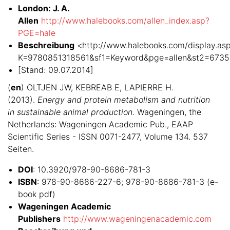
London: J. A.
Allen
http://www.halebooks.com/allen_index.asp?
PGE=hale
Beschreibung
<http://www.halebooks.com/display.as
K=9780851318561&sf1=Keyword&pge=allen&st2=6735
[Stand: 09.07.2014]
(
en
) OLTJEN JW, KEBREAB E, LAPIERRE H.
(2013).
Energy and protein metabolism and nutrition
in sustainable animal production.
Wageningen, the
Netherlands: Wageningen Academic Pub., EAAP
Scientific Series - ISSN 0071-2477, Volume 134. 537
Seiten.
DOI
: 10.3920/978-90-8686-781-3
ISBN
: 978-90-8686-227-6; 978-90-8686-781-3 (e-
book pdf)
Wageningen Academic
Publishers
http://www.wageningenacademic.com