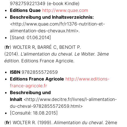
9782759221349 (e-book Kindle)
Editions Quae
http://www.quae.com
Beschreibung und Inhaltsverzeichnis:
<http://www.quae.com/fr/r1376-nutrition-et-
alimentation-des-chevaux.html>.
[Stand: 01.06.2014]
(
fr
) WOLTER R, BARRÉ C, BENOIT P.
(2014).
L'alimentation du cheval. Le Wolter. 3ème
édition.
Editions France Agricole.
ISBN
9782855572659
Editions France Agricole
http://www.editions-
france-agricole.fr
Beschreibung und
Inhalt
<http://www.decitre.fr/livres/l-alimentation-
du-cheval-9782855572659.html>
[Consulté: 18.08.2015]
(
fr
) WOLTER R. (1999).
Alimentation du cheval.
2ème