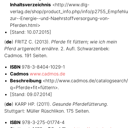
Inhaltsverzeichnis
<http://www.dlg-
verlag.de/shop/product_info.php/info/p2755_Empfehl
zur--Energie--und-Naehrstoffversorgung-von-
Pferden.html>
[Stand: 10.07.2015]
(
de
) FRITZ C. (2013).
Pferde fit füttern; wie ich mein
Pferd artgerecht ernähre
. 2. Aufl. Schwarzenbek:
Cadmos. 191 Seiten.
ISBN
978-3-8404-1029-1
Cadmos
www.cadmos.de
Beschreibung
<http://www.cadmos.de/catalogsearch/r
q=Pferde+fit+füttern>.
[Stand: 09.07.2014]
(
de
) KARP HP. (2011).
Gesunde Pferdefütterung
.
Stuttgart: Müller Rüschlikon. 175 Seiten.
ISBN
978-3-275-01774-4