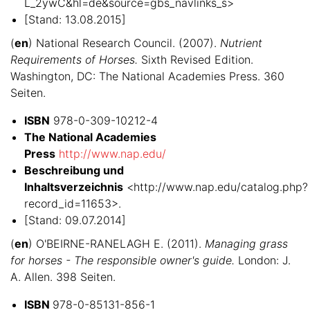
L_2ywC&hl=de&source=gbs_navlinks_s>
[Stand: 13.08.2015]
(
en
) National Research Council. (2007).
Nutrient
Requirements of Horses.
Sixth Revised Edition.
Washington, DC: The National Academies Press. 360
Seiten.
ISBN
978-0-309-10212-4
The National Academies
Press
http://www.nap.edu/
Beschreibung und
Inhaltsverzeichnis
<http://www.nap.edu/catalog.php?
record_id=11653>.
[Stand: 09.07.2014]
(
en
) O'BEIRNE-RANELAGH E. (2011).
Managing grass
for horses - The responsible owner's guide.
London: J.
A. Allen. 398 Seiten.
ISBN
978-0-85131-856-1