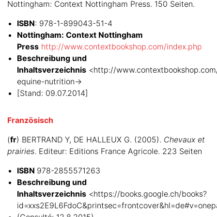
Nottingham: Context Nottingham Press. 150 Seiten.
ISBN
: 978-1-899043-51-4
Nottingham: Context Nottingham
Press
http://www.contextbookshop.com/index.php
Beschreibung und
Inhaltsverzeichnis
<http://www.contextbookshop.com/
equine-nutrition->
[Stand: 09.07.2014]
Französisch
(
fr
) BERTRAND Y, DE HALLEUX G. (2005).
Chevaux et
prairies
. Editeur: Editions France Agricole. 223 Seiten
ISBN
978-2855571263
Beschreibung und
Inhaltsverzeichnis
<https://books.google.ch/books?
id=xxs2E9L6FdoC&printsec=frontcover&hl=de#v=onep
(Consulté: 12.8.2015)