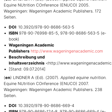
Equine NUtrition COnference (ENUCO) 2005.
Wageningen: Wageningen Academic Publishers. 172
Seiten.
DOI
: 10.3920/978-90-8686-563-5
ISBN
978-90-76998-85-5, 978-90-8686-563-5 (e-
book)
Wageningen Academic
Publishers
http://www.wageningenacademic.com
Beschreibung und
Inhaltsverzeichnis
<http://www.wageningenacademi
[Stand: 09.07.2014]
(
en
) LINDNER A (Ed). (2007).
Applied equine nutrition.
Equine NUtrition COnference (ENUCO) 2007.
Wageningen: Wageningen Academic Publishers. 238
Seiten.
DOI
: 10.3920/978-90-8686-669-4
ISBN
978-90-8686-124-8, 978-90-8686-669-4 (e-