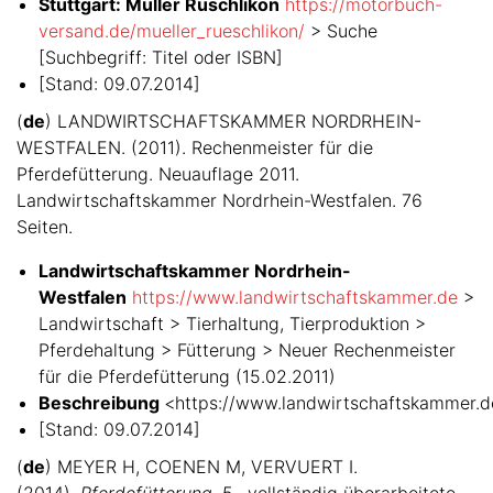
Stuttgart: Müller Rüschlikon
https://motorbuch-
versand.de/mueller_rueschlikon/
> Suche
[Suchbegriff: Titel oder ISBN]
[Stand: 09.07.2014]
(
de
) LANDWIRTSCHAFTSKAMMER NORDRHEIN-
WESTFALEN. (2011). Rechenmeister für die
Pferdefütterung. Neuauflage 2011.
Landwirtschaftskammer Nordrhein-Westfalen. 76
Seiten.
Landwirtschaftskammer Nordrhein-
Westfalen
https://www.landwirtschaftskammer.de
>
Landwirtschaft > Tierhaltung, Tierproduktion >
Pferdehaltung > Fütterung > Neuer Rechenmeister
für die Pferdefütterung (15.02.2011)
Beschreibung
<https://www.landwirtschaftskammer.de
[Stand: 09.07.2014]
(
de
) MEYER H, COENEN M, VERVUERT I.
(2014).
Pferdefütterung
. 5., vollständig überarbeitete