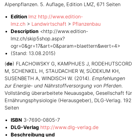
Alpenpflanzen. 5. Auflage, Edition LMZ, 671 Seiten
Edition
lmz http://www.edition-
lmz.ch
>
Landwirtschaft
>
Pflanzenbau
Description
<http://www.edition-
lmz.ch/skip5shop.aspx?
ogr=0&gr=17&art=0&param=blaettern&wert=4>
(Stand: 13.08.2015)
(
de
) FLACHOWSKY G, KAMPHUES J, RODEHUTSCORD
M, SCHENKEL H, STAUDACHER W, SÚDEKUM KH,
SUSENBETH A, WINDISCH W. (2014).
Empfehlungen
zur Energie- und Nährstoffversorgung von Pferden
.
Vollständig überarbeitete Neuausgabe, Gesellschaft für
Ernährungsphysiologie (Herausgeber), DLG-Verlag. 192
Seiten
ISBN
3-7690-0805-7
DLG-Verlag
http://www.dlg-verlag.de
Beschreibung und