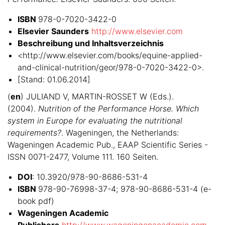
ISBN
978-0-7020-3422-0
Elsevier Saunders
http://www.elsevier.com
Beschreibung und Inhaltsverzeichnis
<http://www.elsevier.com/books/equine-applied-
and-clinical-nutrition/geor/978-0-7020-3422-0>.
[Stand: 01.06.2014]
(
en
) JULIAND V, MARTIN-ROSSET W (Eds.).
(2004).
Nutrition of the Performance Horse. Which
system in Europe for evaluating the nutritional
requirements?
. Wageningen, the Netherlands:
Wageningen Academic Pub., EAAP Scientific Series -
ISSN 0071-2477, Volume 111. 160 Seiten.
DOI
: 10.3920/978-90-8686-531-4
ISBN
978-90-76998-37-4; 978-90-8686-531-4 (e-
book pdf)
Wageningen Academic
Publishers
http://www.wageningenacademic.com