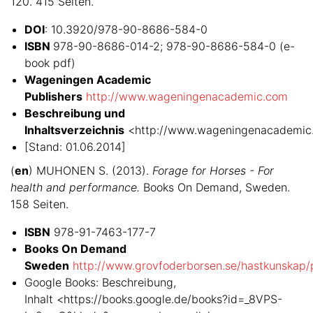
120. 415 Seiten.
DOI
: 10.3920/978-90-8686-584-0
ISBN
978-90-8686-014-2; 978-90-8686-584-0 (e-
book pdf)
Wageningen Academic
Publishers
http://www.wageningenacademic.com
Beschreibung und
Inhaltsverzeichnis
<http://www.wageningenacademic
[Stand: 01.06.2014]
(
en
) MUHONEN S. (2013).
Forage for Horses - For
health and performance.
Books On Demand, Sweden.
158 Seiten.
ISBN
978-91-7463-177-7
Books On Demand
Sweden
http://www.grovfoderborsen.se/hastkunskap/p
Google Books: Beschreibung,
Inhalt <https://books.google.de/books?id=_8VPS-