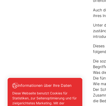
öffentl
Auch di
ihres I
Unter d
zustän
introdu
Dieses
folgen
Die soz
Begriff
Was die
Die fün
Wie ma
Informationen über Ihre Daten
Der Sch
Diese Webseite benutzt Cookies für
Zusamme
Statistiken, zur Seitenoptimierung und für
die Bed
zielgerichtetes Marketing. Mit der