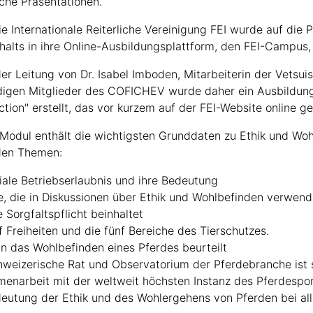
iche Präsentationen.
e Internationale Reiterliche Vereinigung FEI wurde auf die 
nhalts in ihre Online-Ausbildungsplattform, den FEI-Campus,
er Leitung von Dr. Isabel Imboden, Mitarbeiterin der Vetsuis
digen Mitglieder des COFICHEV wurde daher ein Ausbildung
ction" erstellt, das vor kurzem auf der FEI-Website online g
 Modul enthält die wichtigsten Grunddaten zu Ethik und Wo
den Themen:
iale Betriebserlaubnis und ihre Bedeutung
e, die in Diskussionen über Ethik und Wohlbefinden verwen
 Sorgfaltspflicht beinhaltet
f Freiheiten und die fünf Bereiche des Tierschutzes.
n das Wohlbefinden eines Pferdes beurteilt
weizerische Rat und Observatorium der Pferdebranche ist se
narbeit mit der weltweit höchsten Instanz des Pferdesports
eutung der Ethik und des Wohlergehens von Pferden bei all i