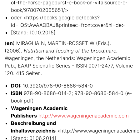
of-the-horse-pageburst-e-book-on-vitalsource-e-
book/9780702065651/>
oder <https://books.google.de/books?
id=_Q5tAwAAQBAJ&printsec=frontcover&hl=de>
[Stand: 10.10.2015]
(
en
) MIRAGLIA N, MARTIN-ROSSET W (Eds.).
(2006).
Nutrition and feeding of the broodmare.
Wageningen, the Netherlands: Wageningen Academic
Pub., EAAP Scientific Series - ISSN 0071-2477, Volume
120. 415 Seiten.
DOI
: 10.3920/978-90-8686-584-0
ISBN
978-90-8686-014-2; 978-90-8686-584-0 (e-
book pdf)
Wageningen Academic
Publishers
http://www.wageningenacademic.com
Beschreibung und
Inhaltsverzeichnis
<http://www.wageningenacademic
[Stand: 01.06.2014]