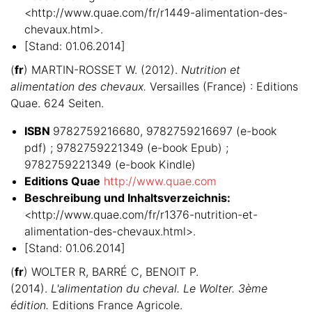
<http://www.quae.com/fr/r1449-alimentation-des-
chevaux.html>.
[Stand: 01.06.2014]
(
fr
) MARTIN-ROSSET W. (2012).
Nutrition et
alimentation des chevaux.
Versailles (France) : Editions
Quae. 624 Seiten.
ISBN
9782759216680, 9782759216697 (e-book
pdf) ; 9782759221349 (e-book Epub) ;
9782759221349 (e-book Kindle)
Editions Quae
http://www.quae.com
Beschreibung und Inhaltsverzeichnis:
<http://www.quae.com/fr/r1376-nutrition-et-
alimentation-des-chevaux.html>.
[Stand: 01.06.2014]
(
fr
) WOLTER R, BARRÉ C, BENOIT P.
(2014).
L'alimentation du cheval. Le Wolter. 3ème
édition.
Editions France Agricole.