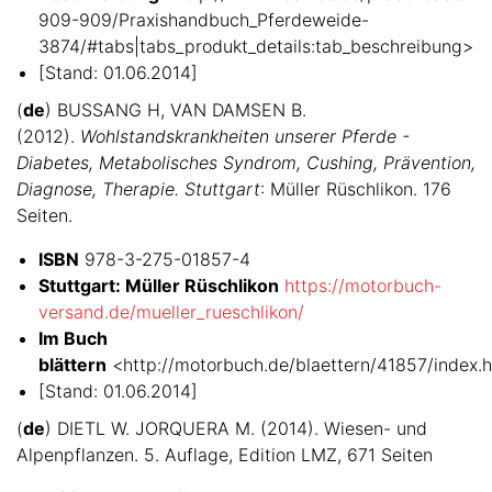
909-909/Praxishandbuch_Pferdeweide-
3874/#tabs|tabs_produkt_details:tab_beschreibung>
[Stand: 01.06.2014]
(
de
) BUSSANG H, VAN DAMSEN B.
(2012).
Wohlstandskrankheiten unserer Pferde -
Diabetes, Metabolisches Syndrom, Cushing, Prävention,
Diagnose, Therapie. Stuttgart
: Müller Rüschlikon. 176
Seiten.
ISBN
978-3-275-01857-4
Stuttgart: Müller Rüschlikon
https://motorbuch-
versand.de/mueller_rueschlikon/
Im Buch
blättern
<http://motorbuch.de/blaettern/41857/index.h
[Stand: 01.06.2014]
(
de
) DIETL W. JORQUERA M. (2014). Wiesen- und
Alpenpflanzen. 5. Auflage, Edition LMZ, 671 Seiten