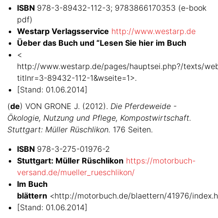
ISBN
978-3-89432-112-3; 9783866170353 (e-book
pdf)
Westarp Verlagsservice
http://www.westarp.de
Üeber das Buch und “Lesen Sie hier im Buch
<
http://www.westarp.de/pages/hauptsei.php?/texts/we
titlnr=3-89432-112-1&wseite=1>.
[Stand: 01.06.2014]
(
de
) VON GRONE J. (2012).
Die Pferdeweide -
Ökologie, Nutzung und Pflege, Kompostwirtschaft.
Stuttgart: Müller Rüschlikon.
176 Seiten.
ISBN
978-3-275-01976-2
Stuttgart: Müller Rüschlikon
https://motorbuch-
versand.de/mueller_rueschlikon/
Im Buch
blättern
<http://motorbuch.de/blaettern/41976/index.h
[Stand: 01.06.2014]