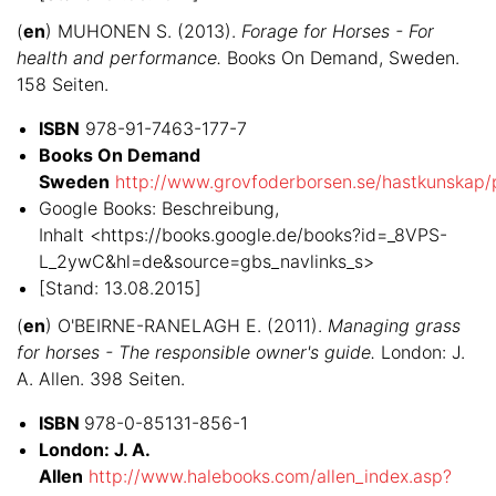
(
en
) MUHONEN S. (2013).
Forage for Horses - For
health and performance.
Books On Demand, Sweden.
158 Seiten.
ISBN
978-91-7463-177-7
Books On Demand
Sweden
http://www.grovfoderborsen.se/hastkunskap/p
Google Books: Beschreibung,
Inhalt <https://books.google.de/books?id=_8VPS-
L_2ywC&hl=de&source=gbs_navlinks_s>
[Stand: 13.08.2015]
(
en
) O'BEIRNE-RANELAGH E. (2011).
Managing grass
for horses - The responsible owner's guide.
London: J.
A. Allen. 398 Seiten.
ISBN
978-0-85131-856-1
London: J. A.
Allen
http://www.halebooks.com/allen_index.asp?