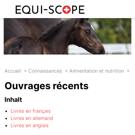
FR
DE
O
Accueil
Connaissances
Alimentation et nutrition
Ouvrages récents
Inhalt
Livres en français
Livres en allemand
Livres en anglais