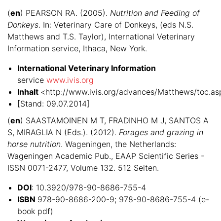
(
en
) PEARSON RA. (2005).
Nutrition and Feeding of
Donkeys
. In: Veterinary Care of Donkeys, (eds N.S.
Matthews and T.S. Taylor), International Veterinary
Information service, Ithaca, New York.
International Veterinary Information
service
www.ivis.org
Inhalt
<http://www.ivis.org/advances/Matthews/toc.as
[Stand: 09.07.2014]
(
en
) SAASTAMOINEN M T, FRADINHO M J, SANTOS A
S, MIRAGLIA N (Eds.). (2012).
Forages and grazing in
horse nutrition
. Wageningen, the Netherlands:
Wageningen Academic Pub., EAAP Scientific Series -
ISSN 0071-2477, Volume 132. 512 Seiten.
DOI
: 10.3920/978-90-8686-755-4
ISBN
978-90-8686-200-9; 978-90-8686-755-4 (e-
book pdf)