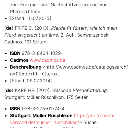
zur--Energie--und-Naehrstoffversorgung-von-
Pferden.html>
[Stand: 10.07.2015]
(
de
) FRITZ C. (2013).
Pferde fit füttern; wie ich mein
Pferd artgerecht ernähre
. 2. Aufl. Schwarzenbek:
Cadmos. 191 Seiten.
ISBN
978-3-8404-1029-1
Cadmos
www.cadmos.de
Beschreibung
<http://www.cadmos.de/catalogsearch/r
q=Pferde+fit+füttern>.
[Stand: 09.07.2014]
(
de
) KARP HP. (2011).
Gesunde Pferdefütterung
.
Stuttgart: Müller Rüschlikon. 175 Seiten.
ISBN
978-3-275-01774-4
Stuttgart: Müller Rüschlikon
https://motorbuch-
versand.de/mueller_rueschlikon/
> Suche