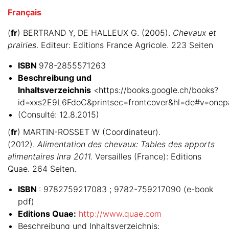
Français
(
fr
) BERTRAND Y, DE HALLEUX G. (2005).
Chevaux et
prairies
. Editeur: Editions France Agricole. 223 Seiten
ISBN
978-2855571263
Beschreibung und
Inhaltsverzeichnis
<https://books.google.ch/books?
id=xxs2E9L6FdoC&printsec=frontcover&hl=de#v=onep
(Consulté: 12.8.2015)
(
fr
) MARTIN-ROSSET W (Coordinateur).
(2012).
Alimentation des chevaux: Tables des apports
alimentaires Inra 2011.
Versailles (France): Editions
Quae. 264 Seiten.
ISBN
: 9782759217083 ; 9782-759217090 (e-book
pdf)
Editions Quae:
http://www.quae.com
Beschreibung und Inhaltsverzeichnis: