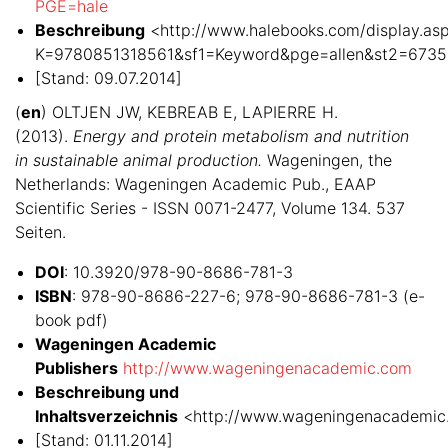
PGE=hale
Beschreibung
<http://www.halebooks.com/display.as
K=9780851318561&sf1=Keyword&pge=allen&st2=6735
[Stand: 09.07.2014]
(
en
) OLTJEN JW, KEBREAB E, LAPIERRE H.
(2013).
Energy and protein metabolism and nutrition
in sustainable animal production.
Wageningen, the
Netherlands: Wageningen Academic Pub., EAAP
Scientific Series - ISSN 0071-2477, Volume 134. 537
Seiten.
DOI
: 10.3920/978-90-8686-781-3
ISBN
: 978-90-8686-227-6; 978-90-8686-781-3 (e-
book pdf)
Wageningen Academic
Publishers
http://www.wageningenacademic.com
Beschreibung und
Inhaltsverzeichnis
<http://www.wageningenacademic
[Stand: 01.11.2014]