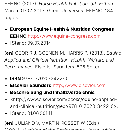
EEHNC (2013).
Horse Health Nutrition, 6th Edtion,
March 01-02 2013. Ghent University: EEHNC. 184
pages.
European Equine Health & Nutrition Congress
EEHNC
http://www.equine-congress.com
[Stand: 09.07.2014]
(
en
) GEOR R J, COENEN M, HARRIS P. (2013).
Equine
Applied and Clinical Nutrition, Health, Welfare and
Performance.
Elsevier Saunders. 696 Seiten.
ISBN
978-0-7020-3422-0
Elsevier Saunders
http://www.elsevier.com
Beschreibung und Inhaltsverzeichnis
<http://www.elsevier.com/books/equine-applied-
and-clinical-nutrition/geor/978-0-7020-3422-0>.
[Stand: 01.06.2014]
(
en
) JULIAND V, MARTIN-ROSSET W (Eds.).
(2004).
Nutrition of the Performance Horse. Which