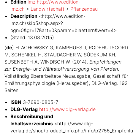
Edition
lmz http://www.edition-
lmz.ch
>
Landwirtschaft
>
Pflanzenbau
Description
<http://www.edition-
lmz.ch/skip5shop.aspx?
ogr=0&gr=17&art=0&param=blaettern&wert=4>
(Stand: 13.08.2015)
(
de
) FLACHOWSKY G, KAMPHUES J, RODEHUTSCORD
M, SCHENKEL H, STAUDACHER W, SÚDEKUM KH,
SUSENBETH A, WINDISCH W. (2014).
Empfehlungen
zur Energie- und Nährstoffversorgung von Pferden
.
Vollständig überarbeitete Neuausgabe, Gesellschaft für
Ernährungsphysiologie (Herausgeber), DLG-Verlag. 192
Seiten
ISBN
3-7690-0805-7
DLG-Verlag
http://www.dlg-verlag.de
Beschreibung und
Inhaltsverzeichnis
<http://www.dlg-
verlag.de/shop/product_info.php/info/p2755_Empfehl