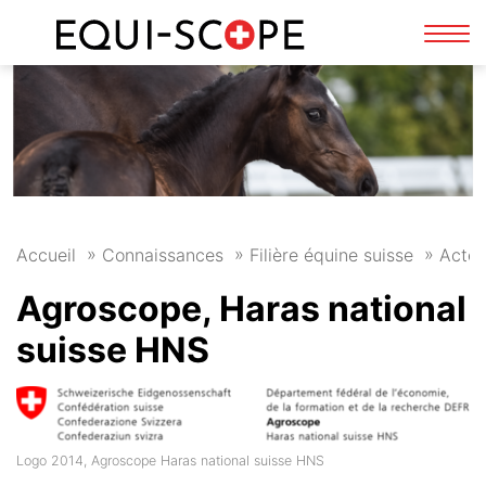
FR
DE
Affi
la
navi
Accueil
Connaissances
Filière équine suisse
Acteur
Agroscope, Haras national
suisse HNS
Logo 2014, Agroscope Haras national suisse HNS