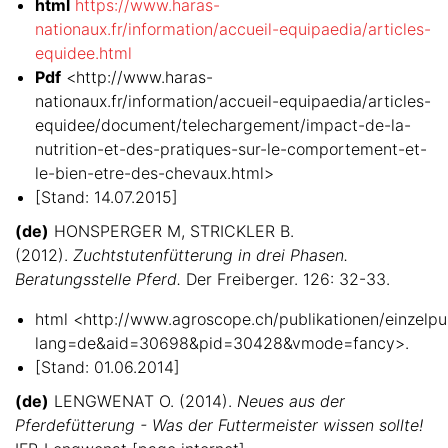
html
https://www.haras-
nationaux.fr/information/accueil-equipaedia/articles-
equidee.html
Pdf
<http://www.haras-
nationaux.fr/information/accueil-equipaedia/articles-
equidee/document/telechargement/impact-de-la-
nutrition-et-des-pratiques-sur-le-comportement-et-
le-bien-etre-des-chevaux.html>
[Stand: 14.07.2015]
(de)
HONSPERGER M, STRICKLER B.
(2012).
Zuchtstutenfütterung in drei Phasen.
Beratungsstelle Pferd.
Der Freiberger. 126: 32-33.
html <http://www.agroscope.ch/publikationen/einzelpub
lang=de&aid=30698&pid=30428&vmode=fancy>.
[Stand: 01.06.2014]
(de)
LENGWENAT O. (2014).
Neues aus der
Pferdefütterung - Was der Futtermeister wissen sollte!