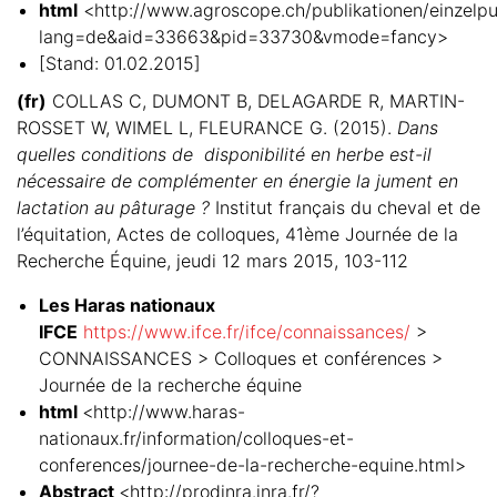
html
<http://www.agroscope.ch/publikationen/einzelpub
lang=de&aid=33663&pid=33730&vmode=fancy>
[Stand: 01.02.2015]
(fr)
COLLAS C, DUMONT B, DELAGARDE R, MARTIN-
ROSSET W, WIMEL L, FLEURANCE G. (2015).
Dans
quelles conditions de disponibilité en herbe est-il
nécessaire de complémenter en énergie la jument en
lactation au pâturage ?
Institut français du cheval et de
l’équitation, Actes de colloques, 41ème Journée de la
Recherche Équine, jeudi 12 mars 2015, 103-112
Les Haras nationaux
IFCE
https://www.ifce.fr/ifce/connaissances/
>
CONNAISSANCES > Colloques et conférences >
Journée de la recherche équine
html
<http://www.haras-
nationaux.fr/information/colloques-et-
conferences/journee-de-la-recherche-equine.html>
Abstract
<http://prodinra.inra.fr/?