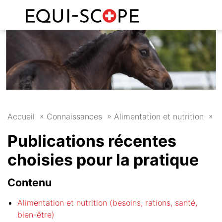
FR
DE
P
Accueil
Connaissances
Alimentation et nutrition
Publications récentes
choisies pour la pratique
Contenu
Alimentation et nutrition (besoins, rations, santé,
bien-être)