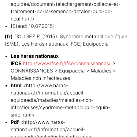
equidee/document/telechargement/collecte-et-
traitement-de-la-semence-detalon-quoi-de-
neuf.html>
[Stand: 10.07.2015]
(fr)
DOLIGEZ P. (2015). Syndrome métabolique équin
(SME). Les Haras nationaux IFCE, Equipaedia
Les haras nationaux
IFCE
http://www.ifce.fr/ifce/connaissances/
>
CONNAISSANCES > Equipaedia > Maladies >
Maladies non infectieuses
html
<http://www.haras-
nationaux.fr/information/accueil-
equipaedia/maladies/maladies-non-
infectieuses/syndrome-metabolique-equin-
sme.html>
Pdf
<http://www.haras-
nationaux.fr/information/accueil-
equipaedia/maladies/maladies-non-