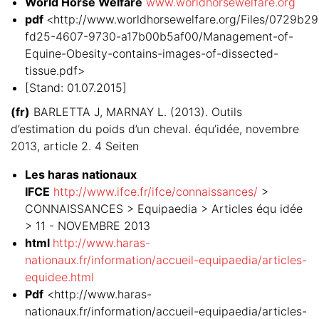
World Horse Welfare
www.worldhorsewelfare.org
pdf
<http://www.worldhorsewelfare.org/Files/0729b29
fd25-4607-9730-a17b00b5af00/Management-of-
Equine-Obesity-contains-images-of-dissected-
tissue.pdf>
[Stand: 01.07.2015]
(fr)
BARLETTA J, MARNAY L. (2013). Outils
d’estimation du poids d’un cheval. équ’idée, novembre
2013, article 2. 4 Seiten
Les haras nationaux
IFCE
http://www.ifce.fr/ifce/connaissances/
>
CONNAISSANCES > Equipaedia > Articles équ idée
> 11 - NOVEMBRE 2013
html
http://www.haras-
nationaux.fr/information/accueil-equipaedia/articles-
equidee.html
Pdf
<http://www.haras-
nationaux.fr/information/accueil-equipaedia/articles-