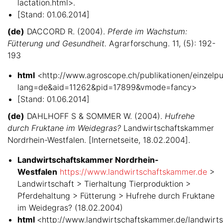
lactation.html>.
[Stand: 01.06.2014]
(de)
DACCORD R. (2004).
Pferde im Wachstum:
Fütterung und Gesundheit.
Agrarforschung. 11, (5): 192-
193
html
<http://www.agroscope.ch/publikationen/einzelpub
lang=de&aid=11262&pid=17899&vmode=fancy>
[Stand: 01.06.2014]
(de)
DAHLHOFF S & SOMMER W. (2004).
Hufrehe
durch Fruktane im Weidegras?
Landwirtschaftskammer
Nordrhein-Westfalen. [Internetseite, 18.02.2004].
Landwirtschaftskammer Nordrhein-
Westfalen
https://www.landwirtschaftskammer.de
>
Landwirtschaft > Tierhaltung Tierproduktion >
Pferdehaltung > Fütterung > Hufrehe durch Fruktane
im Weidegras? (18.02.2004)
html
<http://www.landwirtschaftskammer.de/landwirtsc