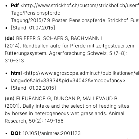
Pdf
<http://www.strickhof.ch/custom/strickhof.ch/userfi
Tage/Pensionspferde-
Tagung/2015/7_9_Poster_Pensionspferde_Strickhof_F
[Stand: 01.07.2015]
(
de
) BRIEFER S, SCHAER S, BACHMANN I.
(2014). Rundballenraufe für Pferde mit zeitgesteuertem
Fütterungssystem. Agrarforschung Schweiz, 5 (7–8):
310–313
html
<http://www.agroscope.admin.ch/publikationen/ei
lang=de&aid=33934&pid=34042&vmode=fancy>
[Stand: 01.02.2015]
(
en
) FLEURANCE G, DUNCAN P, MALLEVAUD B.
(2001). Daily intake and the selection of feeding sites
by horses in heterogeneous wet grasslands. Animal
Research, 50(2): 149-156
DOI
: 10.1051/animres:2001123