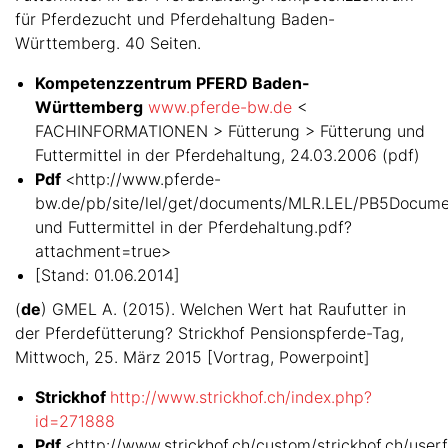
für Pferdezucht und Pferdehaltung Baden-
Württemberg. 40 Seiten.
Kompetenzzentrum PFERD Baden-
Württemberg
www.pferde-bw.de
<
FACHINFORMATIONEN > Fütterung > Fütterung und
Futtermittel in der Pferdehaltung, 24.03.2006 (pdf)
Pdf
<http://www.pferde-
bw.de/pb/site/lel/get/documents/MLR.LEL/PB5Documen
und Futtermittel in der Pferdehaltung.pdf?
attachment=true>
[Stand: 01.06.2014]
(
de
) GMEL A. (2015). Welchen Wert hat Raufutter in
der Pferdefütterung? Strickhof Pensionspferde-Tag,
Mittwoch, 25. März 2015 [Vortrag, Powerpoint]
Strickhof
http://www.strickhof.ch/index.php?
id=271888
Pdf
<http://www.strickhof.ch/custom/strickhof.ch/userfi