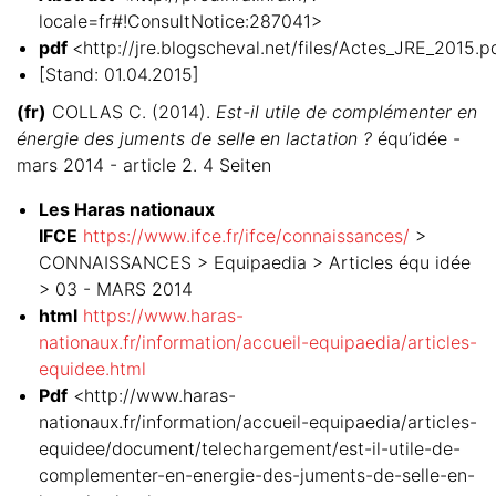
locale=fr#!ConsultNotice:287041>
pdf
<http://jre.blogscheval.net/files/Actes_JRE_2015.p
[Stand: 01.04.2015]
(fr)
COLLAS C. (2014).
Est-il utile de complémenter en
énergie des juments de selle en lactation ?
équ’idée -
mars 2014 - article 2. 4 Seiten
Les Haras nationaux
IFCE
https://www.ifce.fr/ifce/connaissances/
>
CONNAISSANCES > Equipaedia > Articles équ idée
> 03 - MARS 2014
html
https://www.haras-
nationaux.fr/information/accueil-equipaedia/articles-
equidee.html
Pdf
<http://www.haras-
nationaux.fr/information/accueil-equipaedia/articles-
equidee/document/telechargement/est-il-utile-de-
complementer-en-energie-des-juments-de-selle-en-