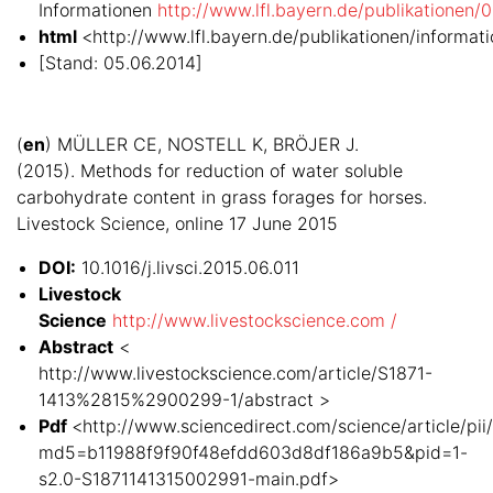
Informationen
http://www.lfl.bayern.de/publikationen/
html
<http://www.lfl.bayern.de/publikationen/informa
[Stand: 05.06.2014]
(
en
) MÜLLER CE, NOSTELL K, BRÖJER J.
(2015). Methods for reduction of water soluble
carbohydrate content in grass forages for horses.
Livestock Science, online 17 June 2015
DOI:
10.1016/j.livsci.2015.06.011
Livestock
Science
http://www.livestockscience.com /
Abstract
<
http://www.livestockscience.com/article/S1871-
1413%2815%2900299-1/abstract >
Pdf
<http://www.sciencedirect.com/science/article/pi
md5=b11988f9f90f48efdd603d8df186a9b5&pid=1-
s2.0-S1871141315002991-main.pdf>