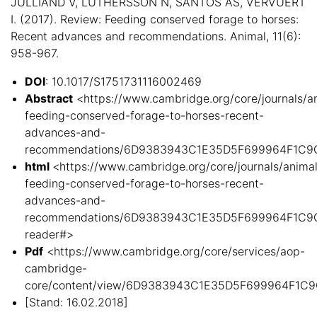
JULLIAND V, LUTHERSSON N, SANTOS AS, VERVUERT
I. (2017). Review: Feeding conserved forage to horses:
Recent advances and recommendations. Animal, 11(6):
958-967.
DOI
: 10.1017/S1751731116002469
Abstract
<https://www.cambridge.org/core/journals/an
feeding-conserved-forage-to-horses-recent-
advances-and-
recommendations/6D9383943C1E35D5F699964F1C9
html
<https://www.cambridge.org/core/journals/animal
feeding-conserved-forage-to-horses-recent-
advances-and-
recommendations/6D9383943C1E35D5F699964F1C9
reader#>
Pdf
<https://www.cambridge.org/core/services/aop-
cambridge-
core/content/view/6D9383943C1E35D5F699964F1C9CA
[Stand: 16.02.2018]