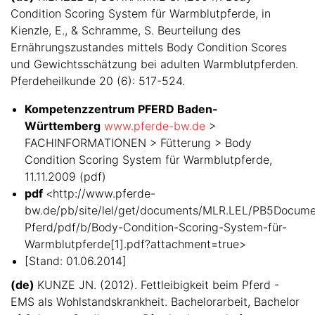
Condition Scoring System für Warmblutpferde, in
Kienzle, E., & Schramme, S. Beurteilung des
Ernährungszustandes mittels Body Condition Scores
und Gewichtsschätzung bei adulten Warmblutpferden.
Pferdeheilkunde 20 (6): 517-524.
Kompetenzzentrum PFERD Baden-
Württemberg
www.pferde-bw.de
>
FACHINFORMATIONEN > Fütterung > Body
Condition Scoring System für Warmblutpferde,
11.11.2009 (pdf)
pdf
<http://www.pferde-
bw.de/pb/site/lel/get/documents/MLR.LEL/PB5Docum
Pferd/pdf/b/Body-Condition-Scoring-System-für-
Warmblutpferde[1].pdf?attachment=true>
[Stand: 01.06.2014]
(de)
KUNZE JN. (2012). Fettleibigkeit beim Pferd -
EMS als Wohlstandskrankheit. Bachelorarbeit, Bachelor