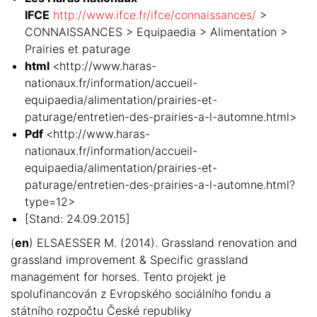
IFCE
http://www.ifce.fr/ifce/connaissances/
>
CONNAISSANCES > Equipaedia > Alimentation >
Prairies et paturage
html
<http://www.haras-
nationaux.fr/information/accueil-
equipaedia/alimentation/prairies-et-
paturage/entretien-des-prairies-a-l-automne.html>
Pdf
<http://www.haras-
nationaux.fr/information/accueil-
equipaedia/alimentation/prairies-et-
paturage/entretien-des-prairies-a-l-automne.html?
type=12>
[Stand: 24.09.2015]
(
en
) ELSAESSER M. (2014). Grassland renovation and
grassland improvement & Specific grassland
management for horses. Tento projekt je
spolufinancován z Evropského sociálního fondu a
státního rozpočtu České republiky