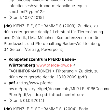
infectieuses/syndrome-metabolique-equin-
sme.html?type=12>
[Stand: 10.07.2015]
(de)
KIENZLE E, SCHRAMME S (2009). Zu dick, zu
dünn oder gerade richtig? Lehrstuhl für Tierernährung
und Diätetik, LMU München. Kompetenzzentrum für
Pferdezucht und Pferdehaltung Baden-Württemberg.
34 Seiten. [Vortrag; Powerpoint].
Kompetenzzentrum PFERD Baden-
Württemberg
www.pferde-bw.de
<
FACHINFORMATIONEN > Fütterung > Zu dick, zu
dünn oder gerade richtig, 13.10.2009 (pdf)
pdf
<http://www.pferde-
bw.de/pb/site/lel/get/documents/MLR.LEL/PB5Docum
Pferd/pdf/z/index.pdf?attachment=true>
[Stand: 01.06.2014]
(de)
KIENZLE E, SCHRAMME S. (2004). Body