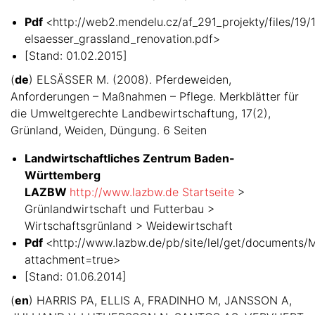
Pdf
<http://web2.mendelu.cz/af_291_projekty/files/19/
elsaesser_grassland_renovation.pdf>
[Stand: 01.02.2015]
(
de
) ELSÄSSER M. (2008). Pferdeweiden,
Anforderungen – Maßnahmen – Pflege. Merkblätter für
die Umweltgerechte Landbewirtschaftung, 17(2),
Grünland, Weiden, Düngung. 6 Seiten
Landwirtschaftliches Zentrum Baden-
Württemberg
LAZBW
http://www.lazbw.de Startseite
>
Grünlandwirtschaft und Futterbau >
Wirtschaftsgrünland > Weidewirtschaft
Pdf
<http://www.lazbw.de/pb/site/lel/get/document
attachment=true>
[Stand: 01.06.2014]
(
en
) HARRIS PA, ELLIS A, FRADINHO M, JANSSON A,