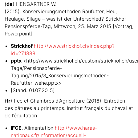
(
de
) HENGARTNER W.
(2015). Konservierungsmethoden Raufutter, Heu,
Heulage, Silage – was ist der Unterschied? Strickhof
Pensionspferde-Tag, Mittwoch, 25. März 2015 [Vortrag,
Powerpoint]
Strickhof
http://www.strickhof.ch/index.php?
id=271888
pptx
<http://www.strickhof.ch/custom/strickhof.ch/userf
Tage/Pensionspferde-
Tagung/2015/3_Konservierungsmethoden-
Raufutter_wehe.pptx>
[Stand: 01.07.2015]
(
fr
) Ifce et Chambres d'Agriculture (2016). Entretien
des pâtures au printemps. Institut français du cheval et
de l’équitation
IFCE
, Alimentation
http://www.haras-
nationaux.fr/information/accueil-