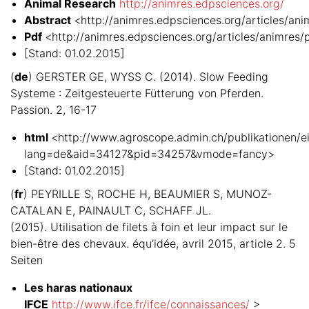
Animal Research
http://animres.edpsciences.org/
Abstract
<http://animres.edpsciences.org/articles/ani
Pdf
<http://animres.edpsciences.org/articles/animres/
[Stand: 01.02.2015]
(
de
) GERSTER GE, WYSS C. (2014). Slow Feeding
Systeme : Zeitgesteuerte Fütterung von Pferden.
Passion. 2, 16-17
html
<http://www.agroscope.admin.ch/publikationen/ei
lang=de&aid=34127&pid=34257&vmode=fancy>
[Stand: 01.02.2015]
(
fr
) PEYRILLE S, ROCHE H, BEAUMIER S, MUNOZ-
CATALAN E, PAINAULT C, SCHAFF JL.
(2015). Utilisation de filets à foin et leur impact sur le
bien-être des chevaux. équ’idée, avril 2015, article 2. 5
Seiten
Les haras nationaux
IFCE
http://www.ifce.fr/ifce/connaissances/
>