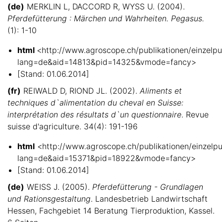
(de)
MERKLIN L, DACCORD R, WYSS U. (2004).
Pferdefütterung : Märchen und Wahrheiten. Pegasus.
(1): 1-10
html
<http://www.agroscope.ch/publikationen/einzelpub
lang=de&aid=14813&pid=14325&vmode=fancy>
[Stand: 01.06.2014]
(fr)
REIWALD D, RIOND JL. (2002).
Aliments et
techniques d`alimentation du cheval en Suisse:
interprétation des résultats d`un questionnaire
. Revue
suisse d'agriculture. 34(4): 191-196
html
<http://www.agroscope.ch/publikationen/einzelpub
lang=de&aid=15371&pid=18922&vmode=fancy>
[Stand: 01.06.2014]
(de)
WEISS J. (2005).
Pferdefütterung - Grundlagen
und Rationsgestaltung
. Landesbetrieb Landwirtschaft
Hessen, Fachgebiet 14 Beratung Tierproduktion, Kassel.