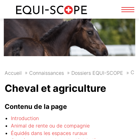
FR
DE
Affi
la
navi
Che
Accueil
Connaissances
Dossiers EQUI-SCOPE
Cheval et agriculture
Contenu de la page
Introduction
Animal de rente ou de compagnie
Équidés dans les espaces ruraux