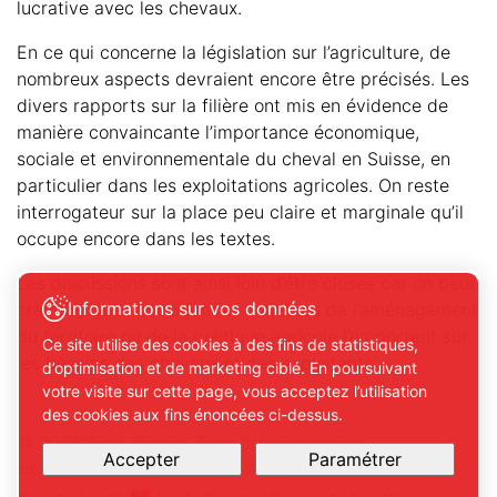
lucrative avec les chevaux.
En ce qui concerne la législation sur l’agriculture, de
nombreux aspects devraient encore être précisés. Les
divers rapports sur la filière ont mis en évidence de
manière convaincante l’importance économique,
sociale et environnementale du cheval en Suisse, en
particulier dans les exploitations agricoles. On reste
interrogateur sur la place peu claire et marginale qu’il
occupe encore dans les textes.
Les discussions sont ainsi loin d’être closes car on peut
Informations sur vos données
craindre que les exigences majeures de l’aménagement
du territoire ou de la politique agricole l’emportent sur
Ce site utilise des cookies à des fins de statistiques,
les besoins des chevaux et des exploitants.
d’optimisation et de marketing ciblé. En poursuivant
votre visite sur cette page, vous acceptez l’utilisation
des cookies aux fins énoncées ci-dessus.
© 2026 Equi-Scope. Tous droits réservés
Accepter
Paramétrer
Paramétrer mes préférences de cookies