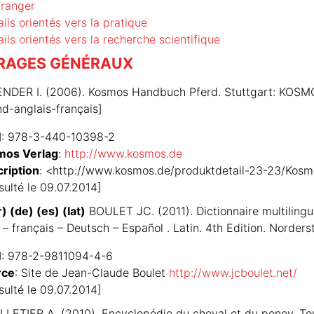
tranger
ails orientés vers la pratique
ails orientés vers la recherche scientifique
RAGES GÉNÉRAUX
NDER I. (2006). Kosmos Handbuch Pferd. Stuttgart: KOSMO
d-anglais-français]
N
: 978-3-440-10398-2
mos Verlag
:
http://www.kosmos.de
ription
: <http://www.kosmos.de/produktdetail-23-23/Ko
sulté le 09.07.2014]
r) (de) (es) (lat)
BOULET JC. (2011). Dictionnaire multilingue
 – français – Deutsch – Español . Latin. 4th Edition. Nor
N
: 978-2-9811094-4-6
rce
: Site de Jean-Claude Boulet
http://www.jcboulet.net/
sulté le 09.07.2014]
LETIER A. (2010). Encyclopédie du cheval et du poney. Toul