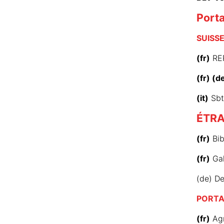
Porta
SUISS
(fr)
RER
(fr) (d
(it)
Sbt 
ÉTR
(fr)
Bib
(fr)
Gal
(de) De
PORTA
(fr)
Agr