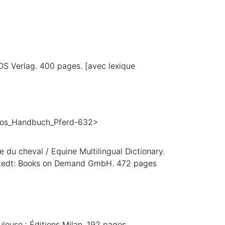
S Verlag. 400 pages. [avec lexique
smos_Handbuch_Pferd-632>
 du cheval / Equine Multilingual Dictionary.
derstedt: Books on Demand GmbH. 472 pages
ouse : Éditions Milan. 192 pages.