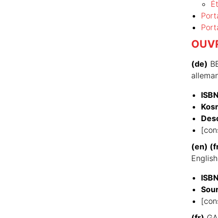
É
Port
Port
OUV
(de)
BE
alleman
ISB
Kos
Desc
[con
(en) (f
English
ISB
Sou
[con
(fr)
GAL