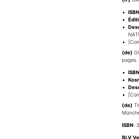
ISB
Édit
Desc
NATU
[Con
(de)
GO
pages.
ISB
Kos
Desc
[Con
(de)
TH
Münche
ISBN
: 
BLV Ve