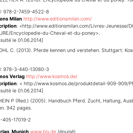
N
: 978-2-7459-4522-8
ions Milan
http://www.editionsmilan.com/
ription
: <http://www.editionsmilan.com/Livres-Jeunes
RE/Encyclopedie-du-Cheval-et-du-poney>.
sulté le 01.06.2014]
HL C. (2013). Pferde kennen und verstehen. Stuttgart: Kos
N
: 978-3-440-13080-3
mos Verlag
http://www.kosmos.de/
ription
: < http://www.kosmos.de/produktdetail-909-909/
sulté le 01.06.2014]
EIN P (Red.) (2005). Handbuch Pferd. Zucht, Haltung, Ausbi
n. 942 pages.
3-405-17019-2
rlag, Munich
www.blv.de
(épuisé)