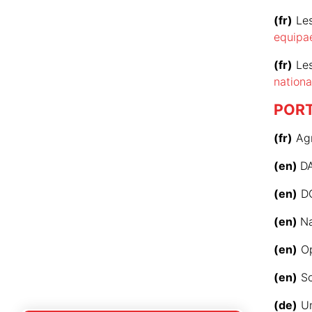
(fr)
Les
equipa
(fr)
Les
nationa
PORT
(fr)
Agr
(en)
DA
(en)
DO
(en)
Na
(en)
Op
(en)
Sc
(de)
Un