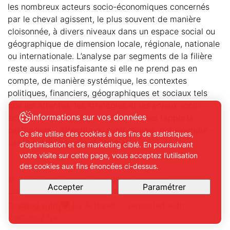
les nombreux acteurs socio-économiques concernés
par le cheval agissent, le plus souvent de manière
cloisonnée, à divers niveaux dans un espace social ou
géographique de dimension locale, régionale, nationale
ou internationale. L’analyse par segments de la filière
reste aussi insatisfaisante si elle ne prend pas en
compte, de manière systémique, les contextes
politiques, financiers, géographiques et sociaux tels
que les attentes, les stratégies et les enjeux socio-
Informations sur vos données
économiques des divers acteurs ou les rapports
particuliers - affectifs ou symboliques, par exemple -
Ce site utilise des cookies à des fins de statistiques,
tissés entre l’homme et l’animal.
d’optimisation et de marketing ciblé. En poursuivant
votre visite sur cette page, vous acceptez l’utilisation
des cookies aux fins énoncées ci-dessus.
© 2026 Equi-Scope. Tous droits réservés
Accepter
Paramétrer
Paramétrer mes préférences de cookies
Created with
by
Artionet
-
Generated with
En savoir plus
IceCube2.Net