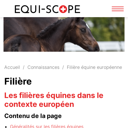
FR
DE
Affi
la
navi
Accueil
Connaissances
Filière équine européenne
Filière
Les filières équines dans le
contexte européen
Contenu de la page
Généralités sur les filières équines