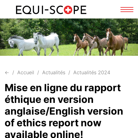
FR
DE
Affi
la
navi
←
Accueil
Actualités
Actualités 2024
Mise en ligne du rapport
éthique en version
anglaise/English version
of ethics report now
available online!