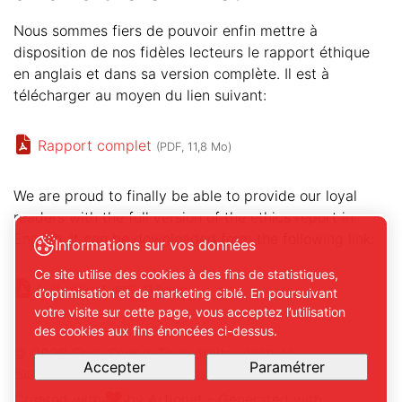
Nous sommes fiers de pouvoir enfin mettre à
disposition de nos fidèles lecteurs le rapport éthique
en anglais et dans sa version complète. Il est à
télécharger au moyen du lien suivant:
Rapport complet
(PDF, 11,8 Mo)
We are proud to finally be able to provide our loyal
readers with the full version of the ethics report in
English. It can be downloaded from the following link:
Informations sur vos données
Ce site utilise des cookies à des fins de statistiques,
Full report
(PDF, 11,8 Mo)
d’optimisation et de marketing ciblé. En poursuivant
votre visite sur cette page, vous acceptez l’utilisation
des cookies aux fins énoncées ci-dessus.
© 2026 Equi-Scope. Tous droits réservés
Accepter
Paramétrer
Paramétrer mes préférences de cookies
Created with
by
Artionet
-
Generated with